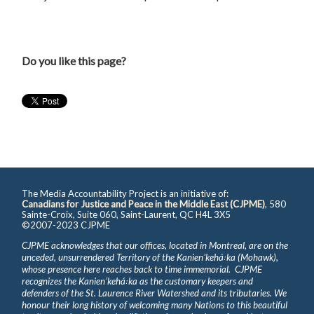
Do you like this page?
The Media Accountability Project is an initiative of:
Canadians for Justice and Peace in the Middle East (CJPME)
, 580
Sainte-Croix, Suite 060, Saint-Laurent, QC H4L 3X5
©2007-2023 CJPME
CJPME acknowledges that our offices, located in Montreal, are on the
unceded, unsurrendered Territory of the Kanienʼkehá꞉ka (Mohawk),
whose presence here reaches back to time immemorial. CJPME
recognizes the Kanienʼkehá꞉ka as the customary keepers and
defenders of the St. Laurence River Watershed and its tributaries. We
honour their long history of welcoming many Nations to this beautiful