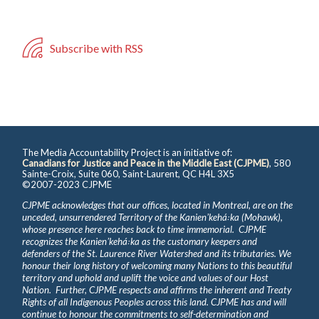
Subscribe with RSS
The Media Accountability Project is an initiative of:
Canadians for Justice and Peace in the Middle East (CJPME)
, 580
Sainte-Croix, Suite 060, Saint-Laurent, QC H4L 3X5
©2007-2023 CJPME
CJPME acknowledges that our offices, located in Montreal, are on the
unceded, unsurrendered Territory of the Kanienʼkehá꞉ka (Mohawk),
whose presence here reaches back to time immemorial. CJPME
recognizes the Kanienʼkehá꞉ka as the customary keepers and
defenders of the St. Laurence River Watershed and its tributaries. We
honour their long history of welcoming many Nations to this beautiful
territory and uphold and uplift the voice and values of our Host
Nation. Further, CJPME respects and affirms the inherent and Treaty
Rights of all Indigenous Peoples across this land. CJPME has and will
continue to honour the commitments to self-determination and