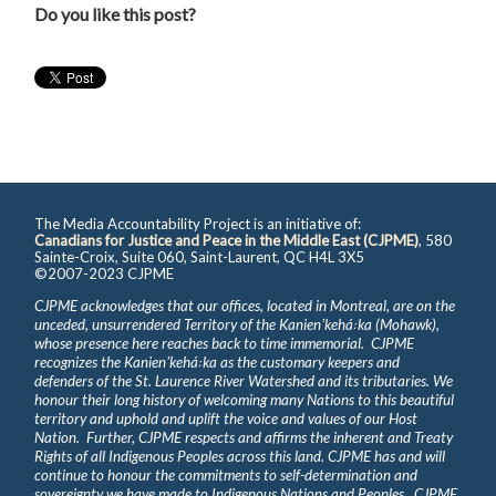
Do you like this post?
The Media Accountability Project is an initiative of:
Canadians for Justice and Peace in the Middle East (CJPME)
, 580
Sainte-Croix, Suite 060, Saint-Laurent, QC H4L 3X5
©2007-2023 CJPME
CJPME acknowledges that our offices, located in Montreal, are on the
unceded, unsurrendered Territory of the Kanienʼkehá꞉ka (Mohawk),
whose presence here reaches back to time immemorial. CJPME
recognizes the Kanienʼkehá꞉ka as the customary keepers and
defenders of the St. Laurence River Watershed and its tributaries. We
honour their long history of welcoming many Nations to this beautiful
territory and uphold and uplift the voice and values of our Host
Nation. Further, CJPME respects and affirms the inherent and Treaty
Rights of all Indigenous Peoples across this land. CJPME has and will
continue to honour the commitments to self-determination and
sovereignty we have made to Indigenous Nations and Peoples. CJPME