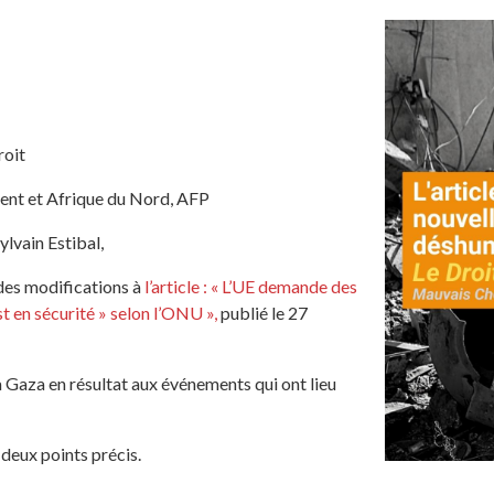
roit
ient et Afrique du Nord, AFP
lvain Estibal,
des modifications à
l’article : « L’UE demande des
t en sécurité » selon l’ONU »,
publié le 27
 à Gaza en résultat aux événements qui ont lieu
 deux points précis.