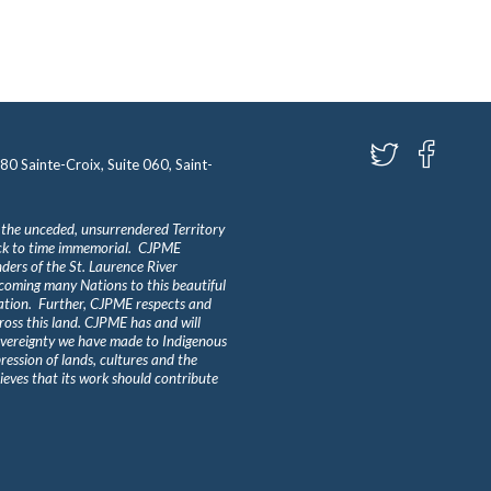
580 Sainte-Croix, Suite 060, Saint-
 the unceded, unsurrendered Territory
ack to time immemorial. CJPME
ders of the St. Laurence River
lcoming many Nations to this beautiful
Nation. Further, CJPME respects and
ross this land. CJPME has and will
overeignty we have made to Indigenous
ession of lands, cultures and the
eves that its work should contribute