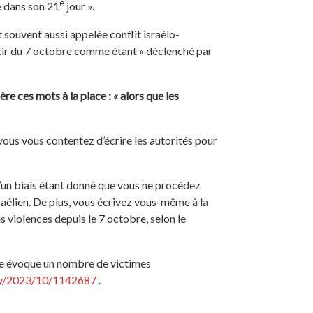
e
re dans son 21
jour ».
t souvent aussi appelée conflit israélo-
artir du 7 octobre comme étant « déclenché par
e ces mots à la place : « alors que les
ous vous contentez d’écrire les autorités pour
d’un biais étant donné que vous ne procédez
raélien. De plus, vous écrivez vous-même à la
es violences depuis le 7 octobre, selon le
lle évoque un nombre de victimes
ory/2023/10/1142687
.