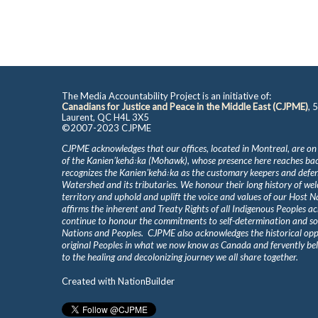
The Media Accountability Project is an initiative of:
Canadians for Justice and Peace in the Middle East (CJPME)
, 
Laurent, QC H4L 3X5
©2007-2023 CJPME
CJPME acknowledges that our offices, located in Montreal, are on
of the Kanienʼkehá꞉ka (Mohawk), whose presence here reaches b
recognizes the Kanienʼkehá꞉ka as the customary keepers and defen
Watershed and its tributaries. We honour their long history of we
territory and uphold and uplift the voice and values of our Host 
affirms the inherent and Treaty Rights of all Indigenous Peoples ac
continue to honour the commitments to self-determination and s
Nations and Peoples. CJPME also acknowledges the historical oppr
original Peoples in what we now know as Canada and fervently beli
to the healing and decolonizing journey we all share together.
Created with
NationBuilder