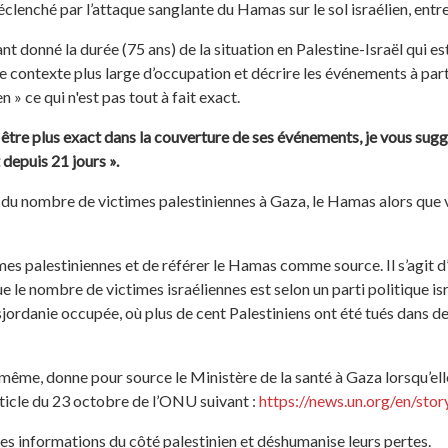
 déclenché par l’attaque sanglante du Hamas sur le sol israélien, ent
nt donné la durée (75 ans) de la situation en Palestine-Israël qui es
 ce contexte plus large d’occupation et décrire les événements à p
n » ce qui n'est pas tout à fait exact.
être plus exact dans la couverture de ses événements, je vous suggèr
 depuis 21 jours ».
u nombre de victimes palestiniennes à Gaza, le Hamas alors que v
imes palestiniennes et de référer le Hamas comme source. Il s’agit 
e le nombre de victimes israéliennes est selon un parti politique is
Cisjordanie occupée, où plus de cent Palestiniens ont été tués dans d
-même, donne pour source le Ministère de la santé à Gaza lorsqu’e
rticle du 23 octobre de l’ONU suivant :
https://news.un.org/en/st
 les informations du côté palestinien et déshumanise leurs pertes.